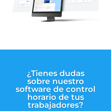
¿Tienes dudas
sobre nuestro
software de control
horario de tus
trabajadores?